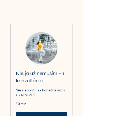
Nie, ja už nemusím – 1.
konzultácia
Nie si robot. Tak konečne vypni
a ZAČNI ŽIŤ!
30 min