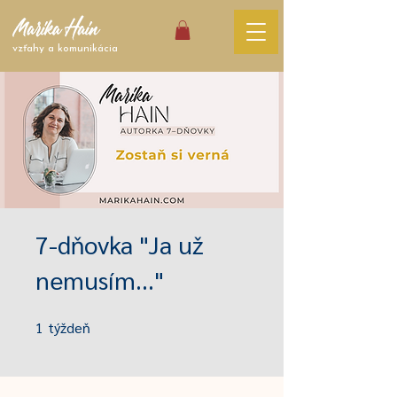
vzťahy a komunikácia
7-dňovka "Ja už
nemusím..."
1
týždeň
1 týždeň