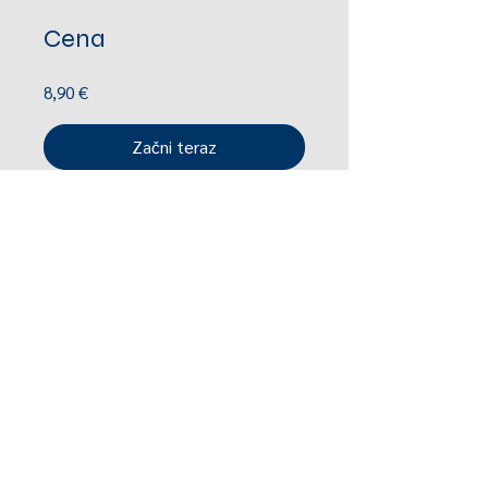
Cena
8,90 €
Začni teraz
tel.:
+421 903 724 123
|
tvojasilajevtebe@gmail.com
Ochrana osobných údajov
|
Všeobecné
obchodné podmienky
|
Etický kódex